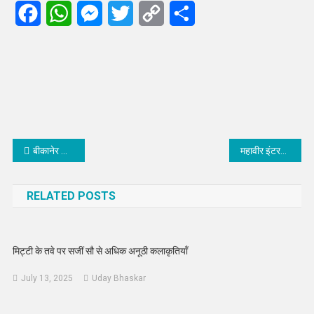
Facebook
WhatsApp
Messenger
Twitter
Copy
Share
Link
Post
बीकानेर की ममता हर्ष ने लद्दाख मैराथन में दिखाया जज़्बा
महावीर इंटरनेशनल नागौर केंद्र के विमलचंद नाहटा बने अध्यक्ष
navigation
RELATED POSTS
मिट्टी के तवे पर सजीं सौ से अधिक अनूठी कलाकृतियाँ
July 13, 2025
Uday Bhaskar