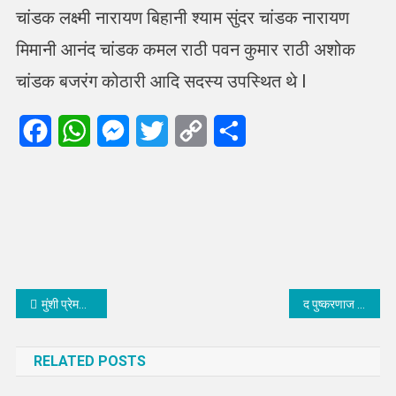
चांडक लक्ष्मी नारायण बिहानी श्याम सुंदर चांडक नारायण
मिमानी आनंद चांडक कमल राठी पवन कुमार राठी अशोक
चांडक बजरंग कोठारी आदि सदस्य उपस्थित थे l
Facebook
WhatsApp
Messenger
Twitter
Copy
Share
Link
Post
मुंशी प्रेमचंद ने उद्देश्यपरक कहानियां लिखी जो उसे दौर की सच्चाई थी
द पुष्करणाज फाउण्डेशन ने लगाए पक्षियों के लिए घरौंदे, किया पौधारोपण
navigation
RELATED POSTS