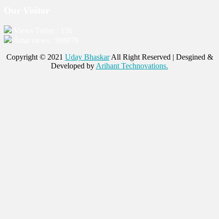
Our Visitor
Views Today : 156
Total views : 908878
Copyright © 2021
Uday Bhaskar
All Right Reserved | Desgined &
Developed by
Arihant Technovations.