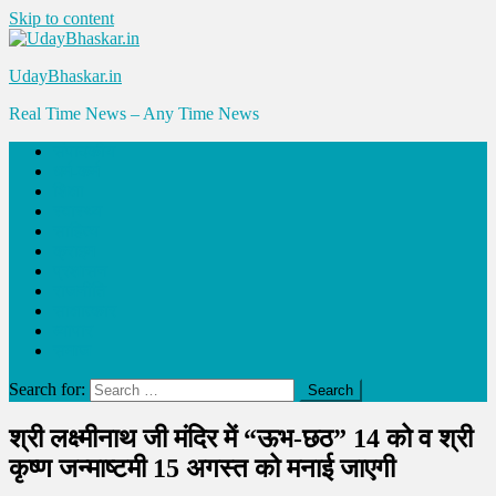
Skip to content
UdayBhaskar.in
Real Time News – Any Time News
संपादकीय
धर्म-कर्म
शिक्षा
स्वास्थ्य
साहित्य
क्राइम
प्रशासन
राजनीति
साक्षात्कार
व्यापार
समाज
Search for:
श्री लक्ष्मीनाथ जी मंदिर में “ऊभ-छठ” 14 को व श्री
कृष्ण जन्माष्टमी 15 अगस्त को मनाई जाएगी