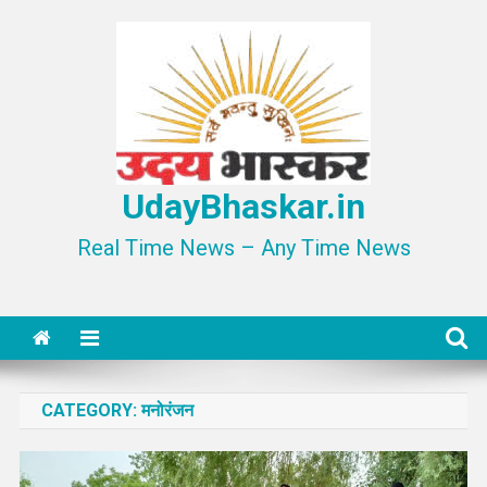
Skip
to
content
UdayBhaskar.in
Real Time News – Any Time News
CATEGORY:
मनोरंजन