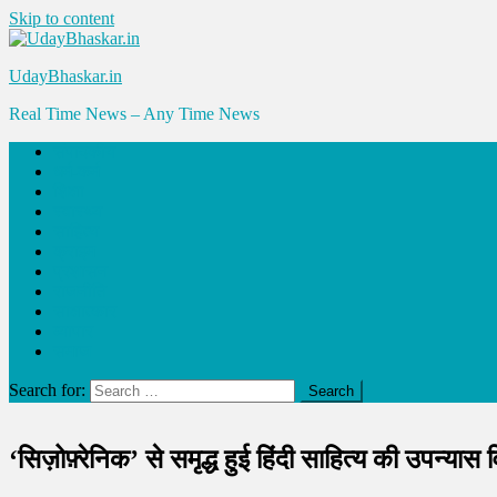
Skip to content
UdayBhaskar.in
Real Time News – Any Time News
संपादकीय
धर्म-कर्म
शिक्षा
स्वास्थ्य
साहित्य
क्राइम
प्रशासन
राजनीति
साक्षात्कार
व्यापार
समाज
Search for:
‘सिज़ोफ़्रेनिक’ से समृद्ध हुई हिंदी साहित्य की उपन्यास व