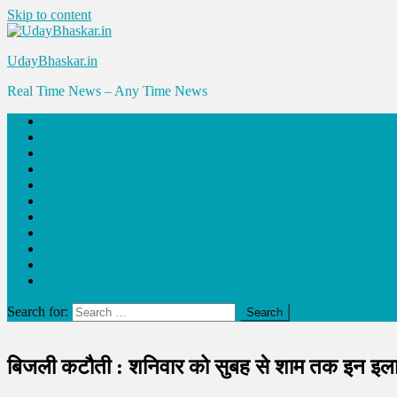
Skip to content
UdayBhaskar.in
Real Time News – Any Time News
संपादकीय
धर्म-कर्म
शिक्षा
स्वास्थ्य
साहित्य
क्राइम
प्रशासन
राजनीति
साक्षात्कार
व्यापार
समाज
Search for:
बिजली कटौती : शनिवार को सुबह से शाम तक इन इलाको