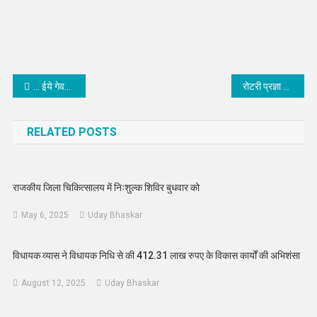
Post
… ईये गेवरियो रे काढ़ो लस लस टीको
रोटरी प्रज्ञा रत्न अवार्ड महिला शक्ति को प्रोत्साहित करने की दिशा में सराहनीय कदम – विधायक जेठानंद
navigation
RELATED POSTS
राजकीय जिला चिकित्सालय में निःशुल्क शिविर बुधवार को
May 6, 2025
Uday Bhaskar
विधायक व्यास ने विधायक निधि से की 412.31 लाख रुपए के विकास कार्यों की अभिशंसा
August 12, 2025
Uday Bhaskar