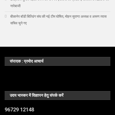
नारेबाजी
बीकानेर बॉडी बिल्डिंग संघ की नई टीम घोषित, मोहन सुराणा अध्यक्ष व अरूण व्यास
सचिव चुने गए
संपादक : प्रमोद आचार्य
उदय भास्कर में विज्ञापन हेतु संपर्क करें
96729 12148