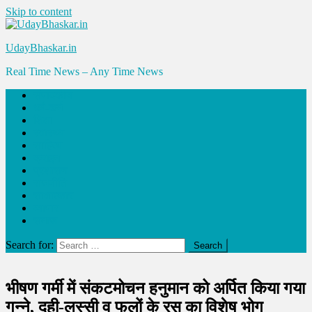
Skip to content
UdayBhaskar.in
Real Time News – Any Time News
संपादकीय
धर्म-कर्म
शिक्षा
स्वास्थ्य
साहित्य
क्राइम
प्रशासन
राजनीति
साक्षात्कार
व्यापार
समाज
Search for:
भीषण गर्मी में संकटमोचन हनुमान को अर्पित किया गया
गन्ने, दही-लस्सी व फलों के रस का विशेष भोग