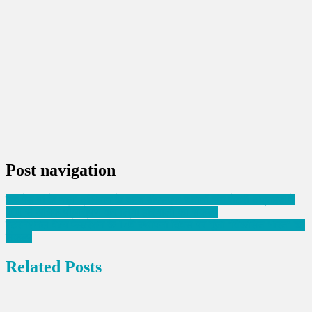
Post navigation
एक पेड़ मां के नाम’ अभियान के तहत बीएसएफ जवानों संग रोटरी अप्राइज़ ने
200 से अधिक पौधारोपण कर लिया हरियाली का संकल्प
इंटरनेशनल वैश्य फेडरेशन के 14वें स्थापना दिवस पर गूंजा ‘विकसित भारत’ का
संकल्प
Related Posts