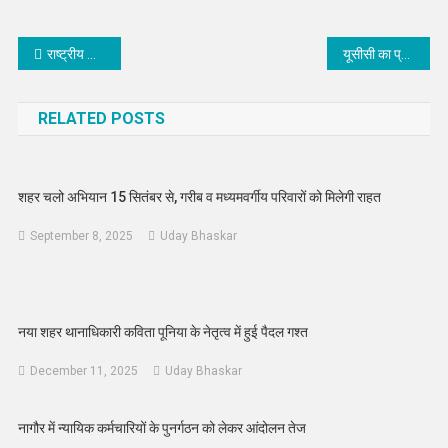
Post
राष्ट्रीय चिकित्सक दिवस पर एसडीएम जिला अस्पताल को मिली तीन अत्याधुनिक लेबर टेबल की सौगात
यूसीसी का प्रभावी और उपयोगी प्रारूप बने, अनेक लोगों ने दिए सुझाव
navigation
RELATED POSTS
शहर चलो अभियान 15 सितंबर से, गरीब व मध्यमवर्गीय परिवारों को मिलेगी राहत
September 8, 2025
Uday Bhaskar
नया शहर थानाधिकारी कविता पूनिया के नेतृत्व में हुई पैदल गश्त
December 11, 2025
Uday Bhaskar
नागौर में न्यायिक कर्मचारियों के पुनर्गठन को लेकर आंदोलन तेज