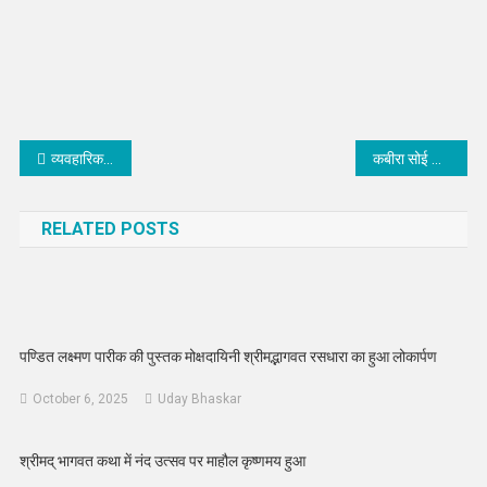
Post
व्यवहारिक समस्याओं का समाधान हो तो बीकानेर सेरेमिक उद्योग में मोरबी से कहीं आगे, इटली के मिलान की कर सकता बराबरी
कबीरा सोई पीर है’ नारी विमर्श एवं मनोविज्ञान का तलपट है : कमल रंगा
navigation
RELATED POSTS
पण्डित लक्ष्मण पारीक की पुस्तक मोक्षदायिनी श्रीमद्भागवत रसधारा का हुआ लोकार्पण
October 6, 2025
Uday Bhaskar
श्रीमद् भागवत कथा में नंद उत्सव पर माहौल कृष्णमय हुआ