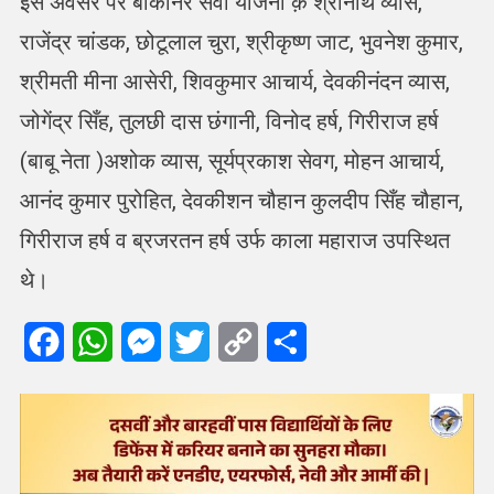
इस अवसर पर बीकानेर सेवा योजना क़े श्रीनाथ व्यास,
राजेंद्र चांडक, छोटूलाल चुरा, श्रीकृष्ण जाट, भुवनेश कुमार,
श्रीमती मीना आसेरी, शिवकुमार आचार्य, देवकीनंदन व्यास,
जोगेंद्र सिँह, तुलछी दास छंगानी, विनोद हर्ष, गिरीराज हर्ष
(बाबू नेता )अशोक व्यास, सूर्यप्रकाश सेवग, मोहन आचार्य,
आनंद कुमार पुरोहित, देवकीशन चौहान कुलदीप सिँह चौहान,
गिरीराज हर्ष व ब्रजरतन हर्ष उर्फ काला महाराज उपस्थित
थे।
Facebook
WhatsApp
Messenger
Twitter
Copy
Share
Link