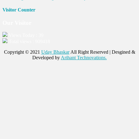
Visitor Counter
Our Visitor
Views Today : 39
Total views : 909418
Copyright © 2021
Uday Bhaskar
All Right Reserved | Desgined &
Developed by
Arihant Technovations.