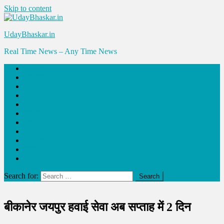
Skip to content
UdayBhaskar.in
Real Time News – Any Time News
संपादकीय
धर्म-कर्म
शिक्षा
स्वास्थ्य
साहित्य
क्राइम
प्रशासन
राजनीति
साक्षात्कार
व्यापार
समाज
Search for:
बीकानेर जयपुर हवाई सेवा अब सप्ताह में 2 दिन