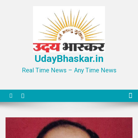
Skip
to
content
UdayBhaskar.in
Real Time News – Any Time News