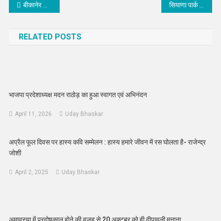
Post
बीकानेर के बच्चे सीख रहे AI और रोबोटिक्स, Robo Spark Academy बना रही भविष्य के इनोवेटर्स
सियाणा पार्क से निकलेगा नया निशानेबाज, 10 दिवसीय निःशुल्क तीरंदाजी शिविर शुरू
navigation
RELATED POSTS
भाजपा प्रदेशाध्यक्ष मदन राठोड़ का हुआ स्वागत एवं अभिनंदन
April 11, 2026
Uday Bhaskar
अप्रैल फूल दिवस पर हास्य कवि सम्मेलन : हास्य हमारे जीवन में रस घोलता है- राजेन्द्र
जोशी
April 2, 2025
Uday Bhaskar
अमावस्या में प्रदोषकाल होने की वजह से 20 अक्टूबर को ही दीपावली मनाना