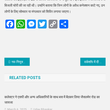
बिजली चोरी की जा रही थी। उन्होंने बताया कि जिन लोगों के अवैध कनेक्शन काटे गए, उन
लोगों के लिए सोमवार या मंगलवार को शिविर लगाया जाएगा।
Facebook
WhatsApp
Messenger
Twitter
Copy
Share
Link
Post
नव-नियुक्त प्राचार्य डॉ संजीव जैन का ईसीबी अशैक्षणिक कर्मचारी संघ (भामसं) ने किया अभिनंदन
वर्कशॉप में दी प्रोफेशनल स्क्रीन राइटिंग एंड कंटेंट राइटिंग की जानकारी
navigation
RELATED POSTS
कलेक्टर ने एसपी और अन्य अधिकारियों के साथ बस में बैठकर लिया जैसलमेर रोड का
जायजा
March 6, 2025
Uday Bhaskar