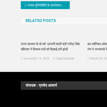
Post
पंजाब यूनिवर्सिटी के डायरेक्टर ऑफ स्पोर्ट्स राकेश मलिक ने किए मां करणी के दर्शन
navigation
RELATED POSTS
राज्य सरकार के दो वर्ष: प्रभारी मंत्री श्री गजेंद्र सिंह
बार कॉन्सिल ऑफ र
खींवसर ने विकास रथों को दिखाई हरी झंडी
रंगा ने जनसंपर्क 
December 13, 2025
Uday Bhaskar
March 30, 2
संपादक : प्रमोद आचार्य