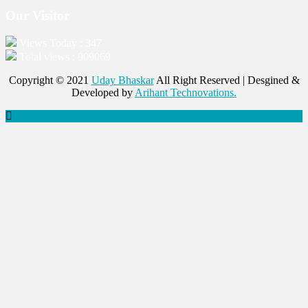
Our Visitor
Views Today : 347
Total views : 909069
Copyright © 2021
Uday Bhaskar
All Right Reserved | Desgined &
Developed by
Arihant Technovations.