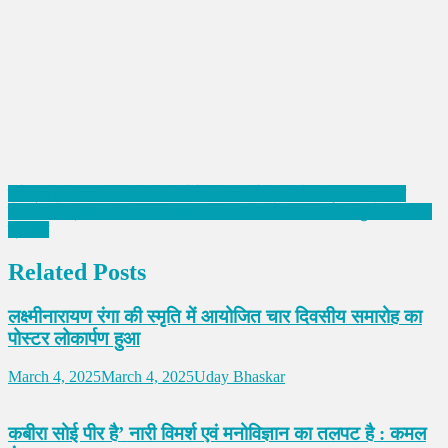
Post
वीरेंद्र किराडू फिर एक बार संभालेंगे जिला उद्योग संघ के सचिव की कमान
सेमिनार में प्रस्तावित आयकर अधिनियम, 2025 के महत्वपूर्ण पहलुओं पर डाला
navigation
प्रकाश
Related Posts
लक्ष्मीनारायण रंगा की स्मृति में आयोजित चार दिवसीय समारोह का
पोस्टर लोकार्पण हुआ
March 4, 2025
March 4, 2025
Uday Bhaskar
कबीरा सोई पीर है’ नारी विमर्श एवं मनोविज्ञान का तलपट है : कमल