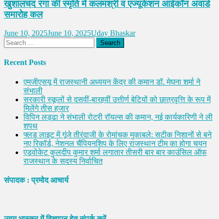
खुशालचंद रंगा की स्मृति में कलमश्री व एज्यूकेशन आईकॉन अवार्ड
समारोह कल
June 10, 2025
June 10, 2025
Uday Bhaskar
Search
for:
Recent Posts
एमजीएसयू में राजस्थानी अध्ययन केंद्र की कमान डॉ. मेघना शर्मा ने
संभाली
सरकारी स्कूलों से दसवीं-बारहवीं उत्तीर्ण बेटियों को छात्रवृत्ति के रूप में
मिलेंगे तीस हजार
विपिन लड्ढा ने संभाली रोटरी रॉयल्स की कमान, नई कार्यकारिणी ने ली
शपथ
फ्लड लाइट में गूंजे तीरंदाजी के रोमांचक मुकाबले: सटीक निशानों से बने
नए रिकॉर्ड, नेशनल चैंपियनशिप के लिए राजस्थान टीम का होगा चयन
एडवोकेट कुलदीप कुमार शर्मा लगातार तीसरी बार बार काउंसिल ऑफ
राजस्थान के सदस्य निर्वाचित
संपादक : प्रमोद आचार्य
उदय भास्कर में विज्ञापन हेतु संपर्क करें