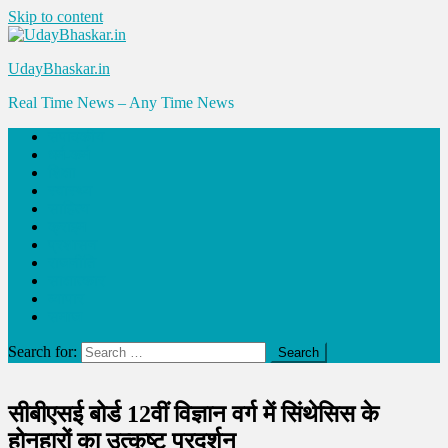
Skip to content
UdayBhaskar.in
Real Time News – Any Time News
संपादकीय
धर्म-कर्म
शिक्षा
स्वास्थ्य
साहित्य
क्राइम
प्रशासन
राजनीति
साक्षात्कार
व्यापार
समाज
Search for:
सीबीएसई बोर्ड 12वीं विज्ञान वर्ग में सिंथेसिस के
होनहारों का उत्कृष्ट प्रदर्शन