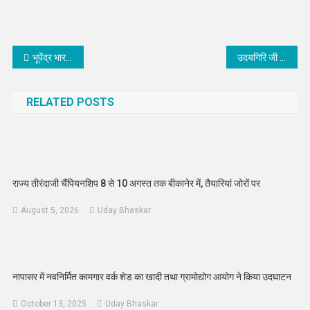
Post
भूपेंद्र भारद्वाज बने बीकानेर जिला उद्योग संघ के विद्युतीय सलाहकार
उदयगिरि जी के सिद्धांत आज भी प्रासंगिक, भक्तों ने किया विशेष पूजन
navigation
RELATED POSTS
राज्य तीरंदाजी चैंपियनशिप 8 से 10 अगस्त तक बीकानेर में, तैयारियां जोरों पर
August 5, 2026
Uday Bhaskar
नापासर में नवनिर्मित कामगार वर्क शेड का खादी तथा ग्रामोद्योग आयोग ने किया उदघाटन
October 13, 2025
Uday Bhaskar