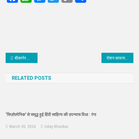
Link
Post
बीकानेर के प्रशांत पुरोहित को आरयूएचएस ने दी डाॅक्टर ऑफ फिलाॅसोफी की उपाधि
रोशन बाफना बने दिव्यांग सेवा संस्थान के अध्यक्ष
navigation
RELATED POSTS
‘सिज़ोफ़्रेनिक’ से समृद्ध हुई हिंदी साहित्य की उपन्यास विधा : रंगा
March 30, 2026
Uday Bhaskar