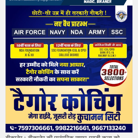
बीकानेर। बीकानेर की पारंपरिक साफा-पगड़ी कला को