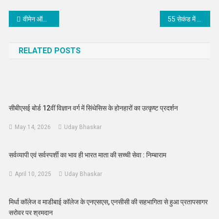
Post
वीमेन ऑफ़ दी फ्यूचर अवार्ड्स-2026 के लिए नॉमिनेशन शुरू, 15 जून तक कर सकेंगे आवेदन
55 सेकंड में सुई पर बांधी दुनिया की सबसे छोटी पगड़ी, बीकानेर के कृष्णचंद पुरोहित को मिला वर्ल्ड रिकॉर्ड सम्मान
navigation
RELATED POSTS
सीबीएसई बोर्ड 12वीं विज्ञान वर्ग में सिंथेसिस के होनहारों का उत्कृष्ट प्रदर्शन
May 14, 2026
Uday Bhaskar
सर्वव्यापी एवं सर्वस्पर्शी का भाव ही भारत माता की सच्ची सेवा : निम्बाराम
April 10, 2025
Uday Bhaskar
मिर्धा कॉलेज व माडीबाई कॉलेज के एनएसएस, एनसीसी की सहभागिता से हुआ प्रतापसागर
सरोवर पर श्रमदान