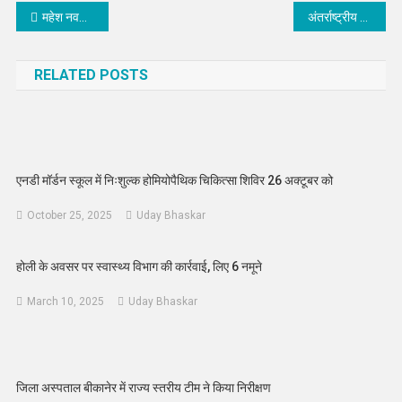
Post
महेश नवमी से पूर्व महेश भवन में तीन दिवसीय स्वास्थ्य एवं योग शिविर का शुभारंभ
अंतर्राष्ट्रीय योग दिवस पर बीकानेर वेलनेस सेंटर की ओर से 15 दिवसीय निःशुल्क योग कक्षाओं का उपहार
navigation
RELATED POSTS
एनडी मॉर्डन स्कूल में निःशुल्क होमियोपैथिक चिकित्सा शिविर 26 अक्टूबर को
October 25, 2025
Uday Bhaskar
होली के अवसर पर स्वास्थ्य विभाग की कार्रवाई, लिए 6 नमूने
March 10, 2025
Uday Bhaskar
जिला अस्पताल बीकानेर में राज्य स्तरीय टीम ने किया निरीक्षण