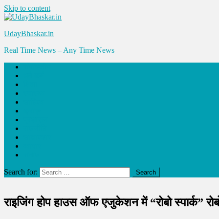
Skip to content
UdayBhaskar.in
Real Time News – Any Time News
संपादकीय
धर्म-कर्म
शिक्षा
स्वास्थ्य
साहित्य
क्राइम
प्रशासन
राजनीति
साक्षात्कार
व्यापार
समाज
Search for:
राइजिंग होप हाउस ऑफ एजुकेशन में “रोबो स्पार्क” रोब