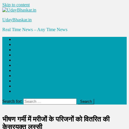
Skip to content
UdayBhaskar.in
Real Time News – Any Time News
संपादकीय
धर्म-कर्म
शिक्षा
स्वास्थ्य
साहित्य
क्राइम
प्रशासन
राजनीति
साक्षात्कार
व्यापार
समाज
Search for:
भीषण गर्मी में मरीजों के परिजनों को वितरित की
केसरयुक्त लस्सी