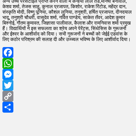
अन्य उच्च परसेंटाइल प्राप्त करने वालों में कन्हैया लाल तर्ड,मनिषा बेनीवाल,
केशव शर्मा, तेजस साहू, कुनाल प्रजापत, किशोर, राकेश रिंटोड, महेंद्र दान,
संस्कृति मोदी, विष्णु पूनिया, कौशल लुनिया, तनुश्री, हर्षित प्रजापत, दीनदयाल
भादू, तनुश्री चौधरी, वासुदेव शर्मा, गर्वित पाण्डेय, साकेत तँवर, आदेश कुमार
बिश्नोई, गौतम कुमावत, जिज्ञासा पालीवाल, कैलाश और रामनिवास शर्मा प्रमुख
हैं। विद्यार्थियों ने इस सफलता का श्रेय अपने पेरेंट्स, सिंथेसिस के गुरूजनों
और ईश्वर के आशीर्वाद को दिया। सभी गुरूजनों ने बच्चों को जेईई एडवांस के
लिए कठोर परिश्रम की सलाह दी और उज्ज्वल भविष्य के लिए आशीर्वाद दिया।
Facebook
WhatsApp
Messenger
Twitter
Copy
Link
Share