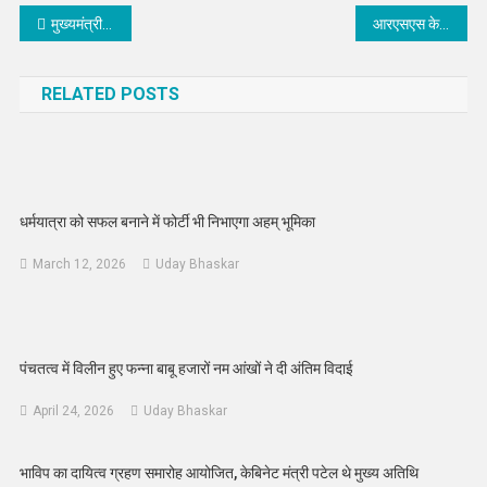
Post
मुख्यमंत्री से मिले खाजूवाला विधायक और नवनियुक्त कुलगुरु
आरएसएस के नागौर विभाग संघचालक देवड़ा का निधन, नम आंखों से दी विदाई
navigation
RELATED POSTS
धर्मयात्रा को सफल बनाने में फोर्टी भी निभाएगा अहम् भूमिका
March 12, 2026
Uday Bhaskar
पंचतत्व में विलीन हुए फन्ना बाबू हजारों नम आंखों ने दी अंतिम विदाई
April 24, 2026
Uday Bhaskar
भाविप का दायित्व ग्रहण समारोह आयोजित, केबिनेट मंत्री पटेल थे मुख्य अतिथि