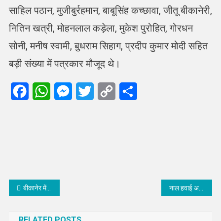
साहिल पठान, मुजीबुर्रहमान, बाबूसिंह कच्छावा, जीतू बीकानेरी,
नितिन खत्री, मोहनलाल कड़ेला, मुकेश पुरोहित, गोरधन
सोनी, मनीष स्वामी, बुधराम सिहाग, प्रदीप कुमार मोदी सहित
बड़ी संख्या में पत्रकार मौजूद थे।
Facebook
WhatsApp
Messenger
Twitter
Copy
Share
Link
Post
बीकानेर में विरासत पर संकट: जूनागढ़ किले पर रंग-रोगन को लेकर विवाद तेज
नाल हवाई अड्डे पर मशहूर उद्योगपति एवं समाजसेवी सांसद नवीन जिंदल का भव्य स्वागत
navigation
RELATED POSTS