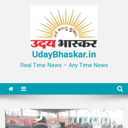
Skip
to
content
UdayBhaskar.in
Real Time News – Any Time News