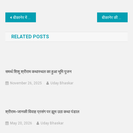
Post
बीकानेर में इसी माह होगा ‘कलम श्री अवार्ड’ आयोजन, तैयारियां तेज
बीकानेर की अनुराधा सोनी ने बनाया एम-सील एपॉक्सी से अनूठा दुपट्टा, गोल्डन बुक ऑफ वर्ल्ड रिकॉर्ड्स में दर्ज हुआ नाम
navigation
RELATED POSTS
समर्थ शिशु श्रीराम कथास्थल का हुआ भूमि पूजन
November 26, 2025
Uday Bhaskar
श्रीराम-जानकी विवाह प्रसंग पर झूम उठा कथा पंडाल
May 20, 2026
Uday Bhaskar