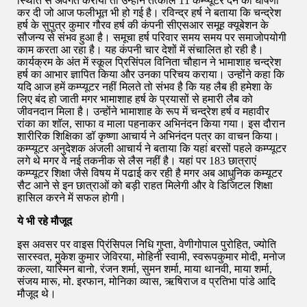
स्थिति से अवगत कराया तो उन्होंने तत्काल 11 कम्प्यूटर देने की घोषणा
कर दी जो आज फलीभूत भी हो गई है। रविन्द्र हर्ष ने बताया कि चन्द्रेश
हर्ष के सुपुत्र कुमार गौरव हर्ष की कंपनी सीएसआर समूह क्यूबेशन के
सौजन्य से संभव हुआ है। समूचा हर्ष परिवार समय समय पर समाजोपयोगी
काम करता आ रहा है। यह कंपनी चार देशों में संचालित हो रही है।
कार्यक्रम के अंत में स्कूल प्रिसिंपल विनिता चौहान ने भामाशाह चन्द्रेश
हर्ष का आभार ज्ञापित किया और उनका परिचय कराया। उन्होंने कहा कि
यदि आज हमें कम्प्यूटर नहीं मिलते तो संभव है कि यह लैब ही हमेशा के
लिए बंद हो जाती मगर भामाशाह हर्ष के प्रयासों से हमारी लैब को
जीवनदान मिला है। उन्होंने भामाशाह के रूप में चन्द्रेश हर्ष व महावीर
रांका का शॉल, साफा व माला पहनाकर अभिनंदन किया गया। इस दौरान
शारीरिक शिक्षिका डॉ कृष्णा आचार्य ने अभिनंदन पत्र का वाचन किया।
कम्प्यूटर अनुदेशक अंजली आचार्य ने बताया कि यहां बरसों पहले कम्प्यूटर
लगे थे मगर वे नई तकनीक से लैस नहीं है। यहां पर 183 छात्राएं
कम्प्यूटर शिक्षा जैसे विषय में पढाई कर रही है मगर अब आधुनिक कम्यूटर
सैट आने से इन छात्राओं को बड़ी राहत मिलेगी और वे डिजिटल शिक्षा
हासिल करने में सफल होगी।
ये भी रहे मौजूद
इस अवसर पर वाइस प्रिंसिपल निधि गुप्ता, वेणीगोपाल पुरोहित, ज्योति
सारस्वत, मुकेश कुमार जेविरया, मोहिनी स्वामी, स्वरूपकुमार मोदी, मनोज
कल्ला, यास्मिन बानो, रंजन शर्मा, सुमन शर्मा, माया थानवी, माया शर्मा,
संजय मारू, मो. इरफान, मोनिका व्यास, ऋषिराज व प्रतिभा पांडे आदि
मौजूद थे।