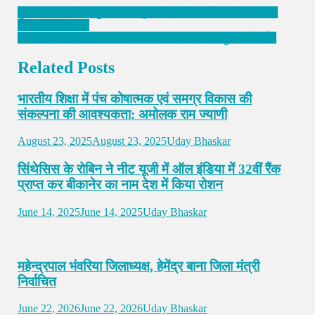
पुष्करणा सावा में विष्णु रूप धारी दूल्हे की टूटती मर्यादा के पीछे आखिर
कौन है जिम्मेदार !!
सावंत गिरी मंदिर परिसर में जल प्रशीतलक मशीन का हुआ लोकार्पण
Related Posts
भारतीय शिक्षा में पंच कोषात्मक एवं समग्र विकास की
संकल्पना की आवश्यकता: अमोलक राम ज्याणी
August 23, 2025
August 23, 2025
Uday Bhaskar
सिंथेसिस के रोबिन ने नीट यूजी में ऑल इंडिया में 32वीं रैंक
प्राप्त कर बीकानेर का नाम देश में किया रोशन
June 14, 2025
June 14, 2025
Uday Bhaskar
महेन्द्रपाल भंवरिया जिलाध्यक्ष, हेमेंद्र बाना जिला मंत्री
निर्वाचित
June 22, 2026
June 22, 2026
Uday Bhaskar