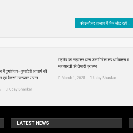
कोडमदेसर तालाब में फिर लौट रही रौनक: युवाओं के श्रमदान से बदलने लगी तस्वीर
महादेव का सहस्त्र धारा जलाभिषेक कर धर्मयात्रा व
महाआरती की तैयारी प्रारम्भ
ें दुर्गाशंकर–पुष्पादेवी आचार्य की
ान एवं वैतरणी संस्कार संपन्न
March 1, 2025
Uday Bhaskar
6
Uday Bhaskar
LATEST NEWS