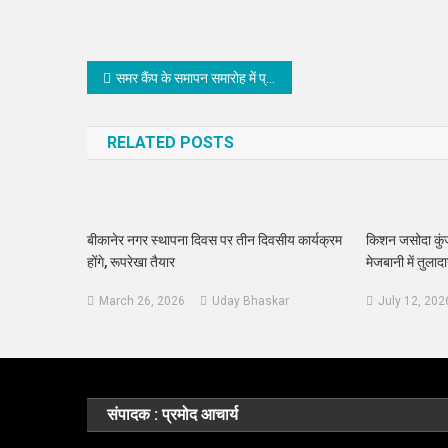
Post
समर कैंप के समापन समारोह में प्रतिभाओं का हुआ सम्मान
navigation
RELATED POSTS
बीकानेर नगर स्थापना दिवस पर तीन दिवसीय कार्यक्रम
किशन जसोदा कुंज म
होंगे, रूपरेखा तैयार
मेजबानी में तुलाद
March 26, 2026
Uday Bhaskar
July 12, 202
संपादक : प्रमोद आचार्य