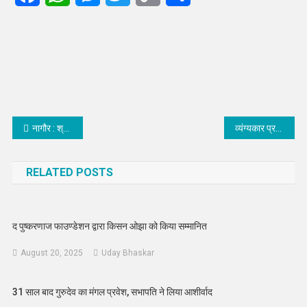
Link
Post
नागौर : श्री नृसिंह लक्ष्मी मंदिर में अन्नकूट का भोग लगाया, प्रसाद लेने उम्र श्रद्धालु
व्यंग्यकार प्रभात गोस्वामी को साहित्य भूषण सम्मान मिला
navigation
RELATED POSTS
द पुष्करणाज फाउण्डेशन द्वारा किसन ओझा को किया सम्मानित
August 20, 2025
Uday Bhaskar
31 साल बाद गुरुदेव का मंगल प्रवेश, सभापति ने लिया आशीर्वाद