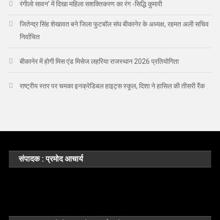
रंगीलो सावन’ में दिखा महिला सशक्तिकरण का रंग -सिद्धि कुमारी
जितेन्द्र सिंह शेखावत बने जिला फुटबॉल संघ बीकानेर के अध्यक्ष, रहमत अली सचिव
निर्वाचित
बीकानेर में होगी मिस एंड मिसेज लहरिया राजस्थान 2026 प्रतियोगिता
राष्ट्रीय स्तर पर चमका इनक्रेडिबल हाइट्स स्कूल, दिशा ने हासिल की तीसरी रैंक
संपादक : प्रमोद आचार्य