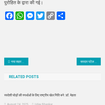
पुरोहित के द्वारा की गई।
Facebook
WhatsApp
Messenger
Twitter
Copy
Share
Link
Post
नया शहर थानाधिकारी कविता पूनिया के नेतृत्व में पुलिस ने किया पैदल रूट मार्च
सरदार पटेल मेडिकल कॉलेज की कबड्डी टीम ने एम्स ऋषिकेश में लहराया परचम
navigation
RELATED POSTS
स्वदेशी घोड़ों की स्पर्धाओं के लिए राष्ट्रीय खेल निति बने :डॉ. मेहता
August 24, 2025
Uday Bhaskar