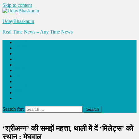
Skip to content
UdayBhaskar.in
Real Time News – Any Time News
संपादकीय
धर्म-कर्म
शिक्षा
स्वास्थ्य
साहित्य
क्राइम
प्रशासन
राजनीति
साक्षात्कार
व्यापार
समाज
Search for:
‘श्रीअन्न’ की समझें महत्ता, थाली में दें ‘मिलेट्स’ को
स्थान : मेघवाल