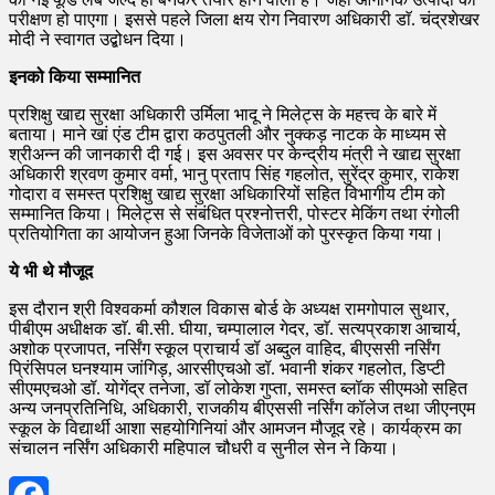
परीक्षण हो पाएगा। इससे पहले जिला क्षय रोग निवारण अधिकारी डाॅ. चंद्रशेखर
मोदी ने स्वागत उद्बोधन दिया।
इनको किया सम्मानित
प्रशिक्षु खाद्य सुरक्षा अधिकारी उर्मिला भादू ने मिलेट्स के महत्त्व के बारे में
बताया। माने खां एंड टीम द्वारा कठपुतली और नुक्कड़ नाटक के माध्यम से
श्रीअन्न की जानकारी दी गई। इस अवसर पर केन्द्रीय मंत्री ने खाद्य सुरक्षा
अधिकारी श्रवण कुमार वर्मा, भानु प्रताप सिंह गहलोत, सुरेंद्र कुमार, राकेश
गोदारा व समस्त प्रशिक्षु खाद्य सुरक्षा अधिकारियों सहित विभागीय टीम को
सम्मानित किया। मिलेट्स से संबंधित प्रश्नोत्तरी, पोस्टर मेकिंग तथा रंगोली
प्रतियोगिता का आयोजन हुआ जिनके विजेताओं को पुरस्कृत किया गया।
ये भी थे मौजूद
इस दौरान श्री विश्वकर्मा कौशल विकास बोर्ड के अध्यक्ष रामगोपाल सुथार,
पीबीएम अधीक्षक डाॅ. बी.सी. घीया, चम्पालाल गेदर, डाॅ. सत्यप्रकाश आचार्य,
अशोक प्रजापत, नर्सिंग स्कूल प्राचार्य डॉ अब्दुल वाहिद, बीएससी नर्सिंग
प्रिंसिपल घनश्याम जांगिड़, आरसीएचओ डॉ. भवानी शंकर गहलोत, डिप्टी
सीएमएचओ डॉ. योगेंद्र तनेजा, डॉ लोकेश गुप्ता, समस्त ब्लॉक सीएमओ सहित
अन्य जनप्रतिनिधि, अधिकारी, राजकीय बीएससी नर्सिंग कॉलेज तथा जीएनएम
स्कूल के विद्यार्थी आशा सहयोगिनियां और आमजन मौजूद रहे। कार्यक्रम का
संचालन नर्सिंग अधिकारी महिपाल चौधरी व सुनील सेन ने किया।